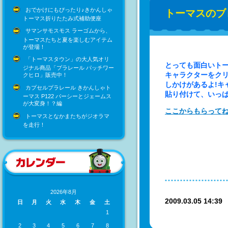
おでかけにもぴったり♪きかんしゃ
トーマスのブ
トーマス折りたたみ式補助便座
サマンサモスモス ラーゴムから、
トーマスたちと夏を楽しむアイテム
が登場！
「トーマスタウン」の大人気オリ
とっても面白いトー
ジナル商品「プラレール パッチワー
キャラクターをクリ
クヒロ」販売中！
しかけがあるよ!キ
カプセルプラレール きかんしゃト
貼り付けて、いっぱ
ーマス P122 パーシーとジェームス
が大変身！？編
ここからもらって
トーマスとなかまたちがジオラマ
を走行！
2026年8月
2009.03.05 14:3
日
月
火
水
木
金
土
1
2
3
4
5
6
7
8