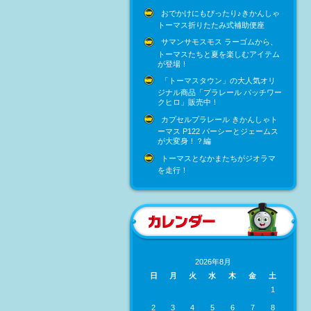
おでかけにもぴったり♪きかんしゃ
トーマス折りたたみ式補助便座
サマンサモスモス ラーゴムから、
トーマスたちと夏を楽しむアイテム
が登場！
「トーマスタウン」の大人気オリ
ジナル商品「プラレール パッチワー
クヒロ」販売中！
カプセルプラレール きかんしゃト
ーマス P122 パーシーとジェームス
が大変身！？編
トーマスとなかまたちがジオラマ
を走行！
2026年8月
日
月
火
水
木
金
土
1
2
3
4
5
6
7
8