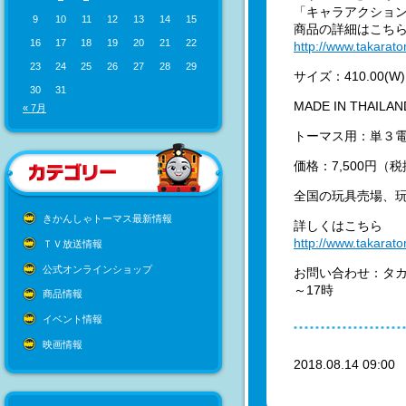
「キャラアクション
9
10
11
12
13
14
15
商品の詳細はこち
16
17
18
19
20
21
22
http://www.takarato
23
24
25
26
27
28
29
サイズ：410.00(W)×3
30
31
MADE IN THAILAN
« 7月
トーマス用：単３電
価格：7,500円（
全国の玩具売場、玩
きかんしゃトーマス最新情報
詳しくはこちら
http://www.takarato
ＴＶ放送情報
公式オンラインショップ
お問い合わせ：タカラ
～17時
商品情報
イベント情報
映画情報
2018.08.14 09:0