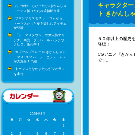
キャラクター
おでかけにもぴったり♪きかんしゃ
トーマス折りたたみ式補助便座
ト きかんし
サマンサモスモス ラーゴムから、
トーマスたちと夏を楽しむアイテム
が登場！
「トーマスタウン」の大人気オリ
５０年以上の歴史
ジナル商品「プラレール パッチワー
登場！
クヒロ」販売中！
カプセルプラレール きかんしゃト
CGアニメ『きか
ーマス P122 パーシーとジェームス
です。
が大変身！？編
トーマスとなかまたちがジオラマ
を走行！
2026年8月
日
月
火
水
木
金
土
1
2
3
4
5
6
7
8