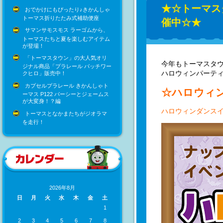
★☆トーマス
おでかけにもぴったり♪きかんしゃ
トーマス折りたたみ式補助便座
催中☆★
サマンサモスモス ラーゴムから、
トーマスたちと夏を楽しむアイテム
が登場！
「トーマスタウン」の大人気オリ
今年もトーマスタ
ジナル商品「プラレール パッチワー
ハロウィンパーティ
クヒロ」販売中！
カプセルプラレール きかんしゃト
☆ハロウィ
ーマス P122 パーシーとジェームス
が大変身！？編
ハロウィンダンス
トーマスとなかまたちがジオラマ
を走行！
2026年8月
日
月
火
水
木
金
土
1
2
3
4
5
6
7
8