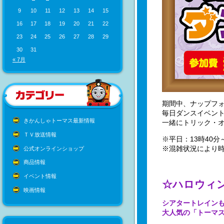
9
10
11
12
13
14
15
16
17
18
19
20
21
22
23
24
25
26
27
28
29
30
31
« 7月
期間中、ナップフ
毎日ダンスイベン
きかんしゃトーマス最新情報
一緒にトリック・オ
ＴＶ放送情報
※平日：13時40分
※混雑状況により
公式オンラインショップ
商品情報
イベント情報
☆ハロウィ
映画情報
シアタートレインもハ
大人気の「トーマ