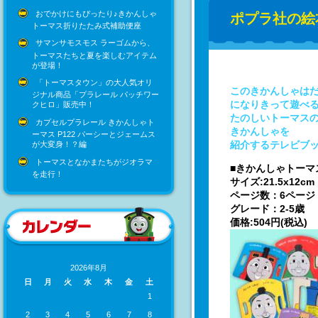
おでかけにもぴったり♪きかんしゃ
ポプラ社の絵
トーマス折りたたみ式補助便座
サマンサモスモス ラーゴムから、
トーマスたちと夏を楽しむアイテム
が登場！
「トーマスタウン」の大人気オリ
このきかんしゃは
ジナル商品「プラレール パッチワー
になりきって遊べ
クヒロ」販売中！
たのしいトーマスの
カプセルプラレール きかんしゃト
きかんしゃを
ーマス P122 パーシーとジェームス
紹介するテレビブッ
が大変身！？編
トーマスとなかまたちがジオラマ
■きかんしゃトーマ
を走行！
サイズ:21.5x12cm
ページ数：6ページ
グレード：2-5歳
価格:504円(税込)
2026年8月
日
月
火
水
木
金
土
1
2
3
4
5
6
7
8