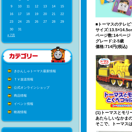
9
10
11
12
13
14
15
16
17
18
19
20
21
22
23
24
25
26
27
28
29
■トーマスのテレビ
サイズ:13.5×14.5c
30
31
ページ数:14ページ
« 7月
グレード:2-5歳
価格:714円(税込)
きかんしゃトーマス最新情報
ＴＶ放送情報
公式オンラインショップ
商品情報
イベント情報
映画情報
(1)トーマスとモ
あたらしいなかま
そこで、トーマス