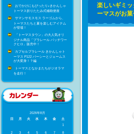
楽しいギミッ
おでかけにもぴったり♪きかんしゃ
トーマス折りたたみ式補助便座
ーマスがお菓
サマンサモスモス ラーゴムから、
トーマスたちと夏を楽しむアイテム
が登場！
「トーマスタウン」の大人気オリ
ジナル商品「プラレール パッチワー
クヒロ」販売中！
カプセルプラレール きかんしゃト
ーマス P122 パーシーとジェームス
が大変身！？編
トーマスとなかまたちがジオラマ
を走行！
2026年8月
日
月
火
水
木
金
土
1
2
3
4
5
6
7
8