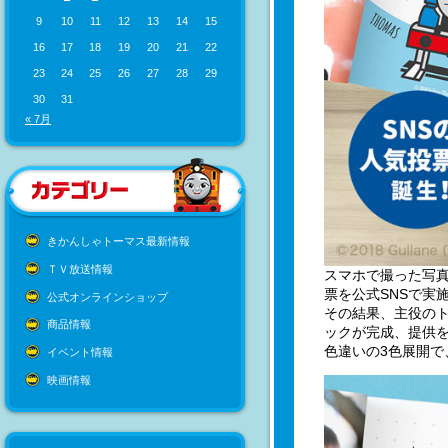
9
10
11
12
13
14
15
16
17
18
19
20
21
22
23
24
25
26
27
28
29
30
31
« 7月
きかんしゃトーマス最新情報
ＴＶ放送情報
スマホで撮った写真
票を公式SNSで実
公式オンラインショップ
その結果、主役のト
商品情報
ックが完成、提供
色違いの3色展開で
イベント情報
映画情報