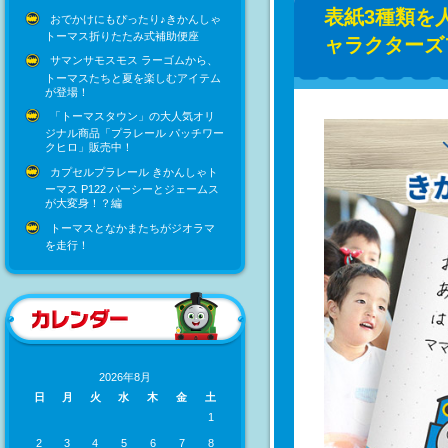
表紙3種類を
おでかけにもぴったり♪きかんしゃ
トーマス折りたたみ式補助便座
ャラクターズフ
サマンサモスモス ラーゴムから、
トーマスたちと夏を楽しむアイテム
が登場！
「トーマスタウン」の大人気オリ
ジナル商品「プラレール パッチワー
クヒロ」販売中！
カプセルプラレール きかんしゃト
ーマス P122 パーシーとジェームス
が大変身！？編
トーマスとなかまたちがジオラマ
を走行！
2026年8月
日
月
火
水
木
金
土
1
2
3
4
5
6
7
8