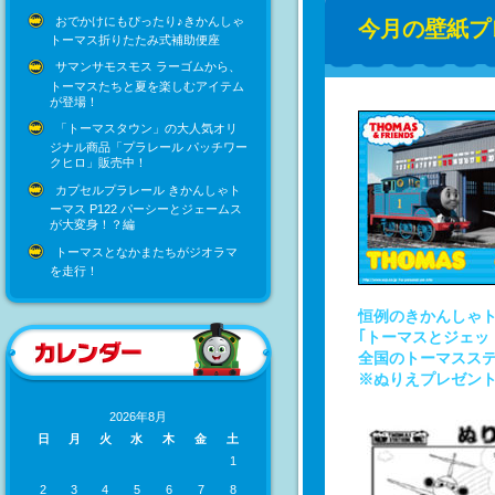
おでかけにもぴったり♪きかんしゃ
今月の壁紙プ
トーマス折りたたみ式補助便座
サマンサモスモス ラーゴムから、
トーマスたちと夏を楽しむアイテム
が登場！
「トーマスタウン」の大人気オリ
ジナル商品「プラレール パッチワー
クヒロ」販売中！
カプセルプラレール きかんしゃト
ーマス P122 パーシーとジェームス
が大変身！？編
トーマスとなかまたちがジオラマ
を走行！
恒例のきかんしゃト
｢トーマスとジェッ
全国のトーマスステ
※ぬりえプレゼン
2026年8月
日
月
火
水
木
金
土
1
2
3
4
5
6
7
8