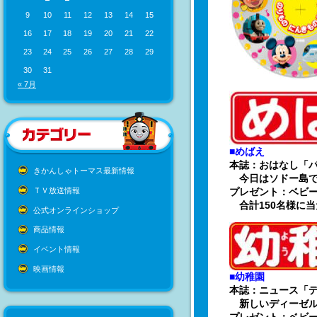
9
10
11
12
13
14
15
16
17
18
19
20
21
22
23
24
25
26
27
28
29
30
31
« 7月
■めばえ
本誌：おはなし「
きかんしゃトーマス最新情報
今日はソドー島で
ＴＶ放送情報
プレゼント：ベビー
合計150名様に
公式オンラインショップ
商品情報
イベント情報
映画情報
■幼稚園
本誌：ニュース「
新しいディーゼル