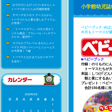
おでかけにもぴったり♪きかんしゃ
小学館幼児誌9
トーマス折りたたみ式補助便座
サマンサモスモス ラーゴムから、
トーマスたちと夏を楽しむアイテム
が登場！
ベビーブック･めば
「トーマスタウン」の大人気オリ
今月もトーマスが
ジナル商品「プラレール パッチワー
クヒロ」販売中！
カプセルプラレール きかんしゃト
ーマス P122 パーシーとジェームス
が大変身！？編
トーマスとなかまたちがジオラマ
■ベビーブック
を走行！
付録：のりものにん
トーマスたちが大
本誌：しつけ｢どん
朝と夜にするあい
プレゼント：ベビー
合計150名様に
2026年8月
日
月
火
水
木
金
土
1
2
3
4
5
6
7
8