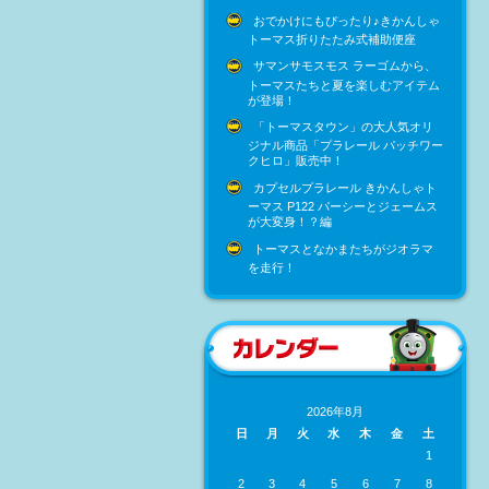
おでかけにもぴったり♪きかんしゃ
トーマス折りたたみ式補助便座
サマンサモスモス ラーゴムから、
トーマスたちと夏を楽しむアイテム
が登場！
「トーマスタウン」の大人気オリ
ジナル商品「プラレール パッチワー
クヒロ」販売中！
カプセルプラレール きかんしゃト
ーマス P122 パーシーとジェームス
が大変身！？編
トーマスとなかまたちがジオラマ
を走行！
2026年8月
日
月
火
水
木
金
土
1
2
3
4
5
6
7
8