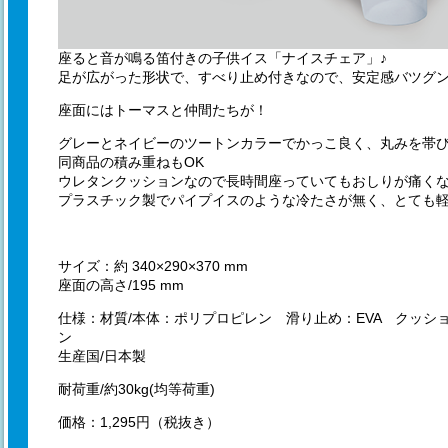
座ると音が鳴る笛付きの子供イス「ナイスチェア」♪
足が広がった形状で、すべり止め付きなので、安定感バツグ
座面にはトーマスと仲間たちが！
グレーとネイビーのツートンカラーでかっこ良く、丸みを帯
同商品の積み重ねもOK
ウレタンクッションなので長時間座っていてもおしりが痛く
プラスチック製でパイプイスのような冷たさが無く、とても軽
サイズ：約 340×290×370 mm
座面の高さ/195 mm
仕様：材質/本体：ポリプロピレン 滑り止め：EVA クッシ
ン
生産国/日本製
耐荷重/約30kg(均等荷重)
価格：1,295円（税抜き）