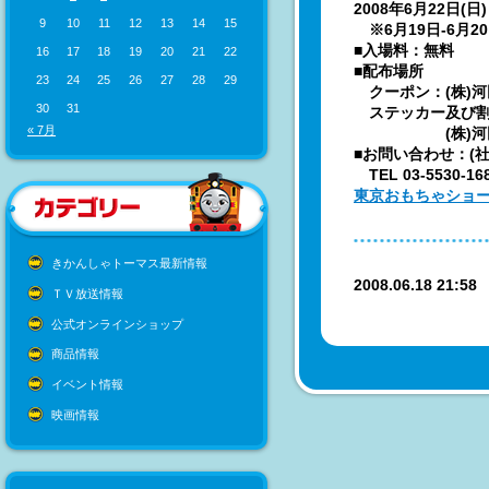
2008年6月22日(日) 9
9
10
11
12
13
14
15
※6月19日-6月
■入場料：無料
16
17
18
19
20
21
22
■配布場所
23
24
25
26
27
28
29
クーポン：(株)
30
31
ステッカー及び割
« 7月
(株)河田のブ
■お問い合わせ：(
TEL 03-5530-168
東京おもちゃショー2
きかんしゃトーマス最新情報
2008.06.18 21:5
ＴＶ放送情報
公式オンラインショップ
商品情報
イベント情報
映画情報