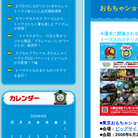
おでかけにもぴったり♪きかんしゃ
おもちゃショ
トーマス折りたたみ式補助便座
サマンサモスモス ラーゴムから、
トーマスたちと夏を楽しむアイテム
が登場！
今週末に開催される
「トーマスタウン」の大人気オリ
トーマスのステッ
ジナル商品「プラレール パッチワー
クヒロ」販売中！
カプセルプラレール きかんしゃト
ーマス P122 パーシーとジェームス
が大変身！？編
トーマスとなかまたちがジオラマ
を走行！
2026年8月
■東京おもちゃショー
日
月
火
水
木
金
土
■会場：
ビッグサイ
1
■会期：2008年6月21日
2
3
4
5
6
7
8