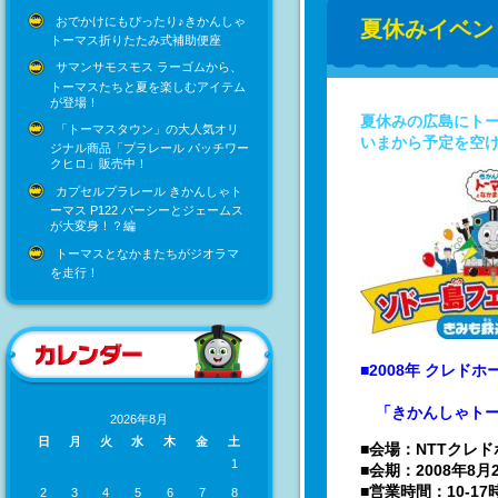
おでかけにもぴったり♪きかんしゃ
夏休みイベント
トーマス折りたたみ式補助便座
サマンサモスモス ラーゴムから、
トーマスたちと夏を楽しむアイテム
が登場！
夏休みの広島にト
「トーマスタウン」の大人気オリ
いまから予定を空
ジナル商品「プラレール パッチワー
クヒロ」販売中！
カプセルプラレール きかんしゃト
ーマス P122 パーシーとジェームス
が大変身！？編
トーマスとなかまたちがジオラマ
を走行！
■2008年 クレド
「きかんしゃトーマ
2026年8月
日
月
火
水
木
金
土
■会場：NTTクレド
1
■会期：2008年8月2
■営業時間：10-17
2
3
4
5
6
7
8