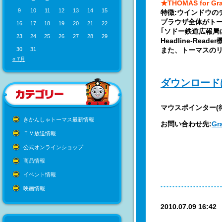
★THOMAS for Gra
9
10
11
12
13
14
15
特徴:ウインドウ
ブラウザ全体がトー
16
17
18
19
20
21
22
｢ソドー鉄道広報局
23
24
25
26
27
28
29
Headline-Re
また、トーマスの
30
31
« 7月
ダウンロード
マウスポインター(
きかんしゃトーマス最新情報
お問い合わせ先:
G
ＴＶ放送情報
公式オンラインショップ
商品情報
イベント情報
映画情報
2010.07.09 16:4