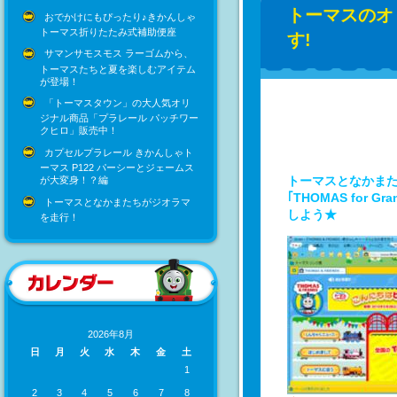
トーマスのオ
おでかけにもぴったり♪きかんしゃ
トーマス折りたたみ式補助便座
す!
サマンサモスモス ラーゴムから、
トーマスたちと夏を楽しむアイテム
が登場！
「トーマスタウン」の大人気オリ
ジナル商品「プラレール パッチワー
クヒロ」販売中！
カプセルプラレール きかんしゃト
ーマス P122 パーシーとジェームス
トーマスとなかまた
が大変身！？編
｢THOMAS fo
トーマスとなかまたちがジオラマ
しよう★
を走行！
2026年8月
日
月
火
水
木
金
土
1
2
3
4
5
6
7
8