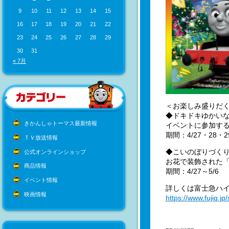
9
10
11
12
13
14
15
16
17
18
19
20
21
22
23
24
25
26
27
28
29
30
31
« 7月
＜お楽しみ盛りだ
◆ドキドキゆかいな
きかんしゃトーマス最新情報
イベントに参加す
期間：4/27・28・2
ＴＶ放送情報
◆こいのぼりづく
公式オンラインショップ
お花で装飾された
商品情報
期間：4/27～5/6
イベント情報
詳しくは富士急ハ
映画情報
https://www.fujiq.jp