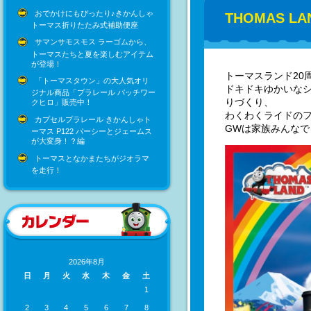
おでかけにもぴったり♪きかんしゃ
THOMAS LAN
トーマス折りたたみ式補助便座
サマンサモスモス ラーゴムから、
トーマスたちと夏を楽しむアイテム
が登場！
トーマスランド20
「トーマスタウン」の大人気オリ
ドキドキゆかいなシ
ジナル商品「プラレール パッチワー
りづくり、
クヒロ」販売中！
わくわくライドの
カプセルプラレール きかんしゃト
GWは家族みんな
ーマス P122 パーシーとジェームス
が大変身！？編
トーマスとなかまたちがジオラマ
を走行！
2026年8月
日
月
火
水
木
金
土
1
2
3
4
5
6
7
8