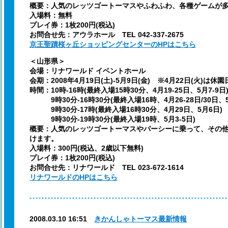
概要：人気のレッツゴートーマスやふわふわ、各種ゲームが
入場料：無料
プレイ券：1枚200円(税込)
お問合せ先：アウラホール TEL 042-337-2675
京王聖蹟桜ヶ丘ショッピングセンターのHPはこちら
＜山形県＞
会場：リナワールド イベントホール
会期：2008年4月19日(土)-5月9日(金) ※4月22日(火)は休園
時間：10時-16時(最終入場15時30分、4月19-25日、5月7-9日
9時30分-16時30分(最終入場16時、4月26-28日/30日、5
9時30分-17時(最終入場16時30分、4月29日、5月6日)
9時30分-19時30分(最終入場19時、5月3-5日)
概要：人気のレッツゴートーマスやパーシーに乗って、その
けます。
入場料：300円(税込、2歳以下無料)
プレイ券：1枚200円(税込)
お問合せ先：リナワールド TEL 023-672-1614
リナワールドのHPはこちら
2008.03.10 16:51
きかんしゃトーマス最新情報