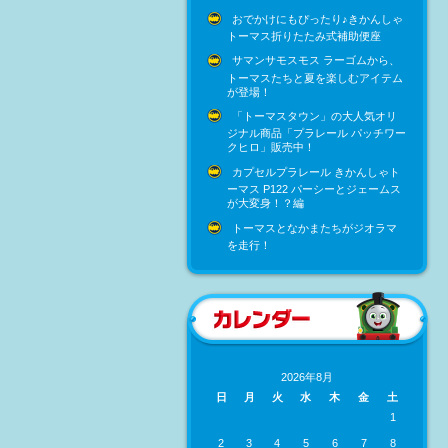
おでかけにもぴったり♪きかんしゃ
トーマス折りたたみ式補助便座
サマンサモスモス ラーゴムから、
トーマスたちと夏を楽しむアイテム
が登場！
「トーマスタウン」の大人気オリ
ジナル商品「プラレール パッチワー
クヒロ」販売中！
カプセルプラレール きかんしゃト
ーマス P122 パーシーとジェームス
が大変身！？編
トーマスとなかまたちがジオラマ
を走行！
2026年8月
日
月
火
水
木
金
土
1
2
3
4
5
6
7
8