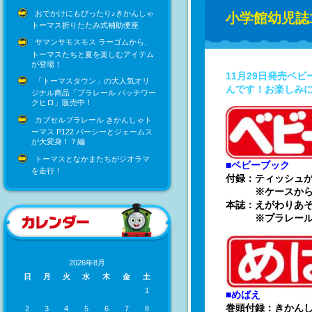
おでかけにもぴったり♪きかんしゃ
小学館幼児誌
トーマス折りたたみ式補助便座
サマンサモスモス ラーゴムから、
トーマスたちと夏を楽しむアイテム
が登場！
11月29日発売ベ
「トーマスタウン」の大人気オリ
んです！お楽しみ
ジナル商品「プラレール パッチワー
クヒロ」販売中！
カプセルプラレール きかんしゃト
ーマス P122 パーシーとジェームス
が大変身！？編
トーマスとなかまたちがジオラマ
■ベビーブック
を走行！
付録：ティッシュ
※ケースから煙
本誌：えがわりあそ
※プラレールを
2026年8月
日
月
火
水
木
金
土
1
■めばえ
巻頭付録：きかん
2
3
4
5
6
7
8