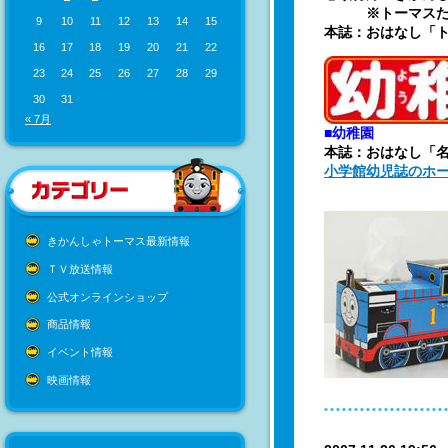
※トーマスたちの
9
10
11
12
13
14
15
本誌：おはなし「
16
17
18
19
20
21
22
23
24
25
26
27
28
29
30
31
« 7月
■幼稚園
本誌：おはなし「
小学館幼児誌のホ
きかんしゃトーマス最新情報
ＴＶ放送情報
公式オンラインショップ
商品情報
イベント情報
映画情報