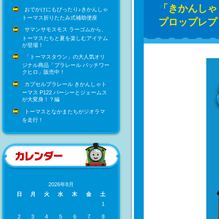
「きかんしゃ
おでかけにもぴったり♪きかんしゃ
トーマス折りたたみ式補助便座
プロップレプリ
サマンサモスモス ラーゴムから、
トーマスたちと夏を楽しむアイテム
が登場！
「トーマスタウン」の大人気オリ
ジナル商品「プラレール パッチワー
クヒロ」販売中！
カプセルプラレール きかんしゃト
ーマス P122 パーシーとジェームス
が大変身！？編
トーマスとなかまたちがジオラマ
を走行！
2026年8月
日
月
火
水
木
金
土
1
2
3
4
5
6
7
8