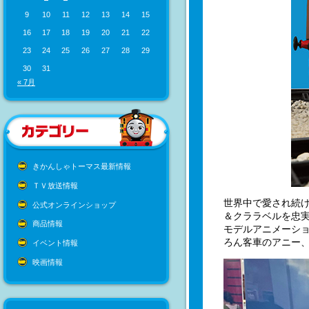
9
10
11
12
13
14
15
16
17
18
19
20
21
22
23
24
25
26
27
28
29
30
31
« 7月
きかんしゃトーマス最新情報
ＴＶ放送情報
世界中で愛され続
公式オンラインショップ
＆クララベルを忠実に
商品情報
モデルアニメーシ
ろん客車のアニー
イベント情報
映画情報