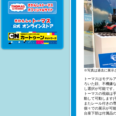
※写真は過去に展示
トーマスはモデル
ろいた顔、不機嫌
し選択が可能です
トーマスの視線は
動して可動します(
またレール付きの
個々での展示が可
台座下部は付属品