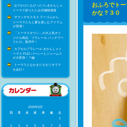
おふろでトー
おでかけにもぴったり♪きかんしゃ
トーマス折りたたみ式補助便座
かな？３０
サマンサモスモス ラーゴムから、
トーマスたちと夏を楽しむアイテム
が登場！
「トーマスタウン」の大人気オリ
ジナル商品「プラレール パッチワー
クヒロ」販売中！
カプセルプラレール きかんしゃト
ーマス P122 パーシーとジェームス
が大変身！？編
トーマスとなかまたちがジオラマ
を走行！
2026年8月
日
月
火
水
木
金
土
1
2
3
4
5
6
7
8