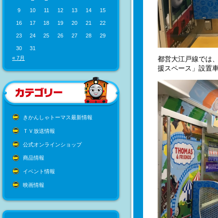
9
10
11
12
13
14
15
16
17
18
19
20
21
22
23
24
25
26
27
28
29
30
31
都営大江戸線では、
« 7月
援スペース」設置車
きかんしゃトーマス最新情報
ＴＶ放送情報
公式オンラインショップ
商品情報
イベント情報
映画情報