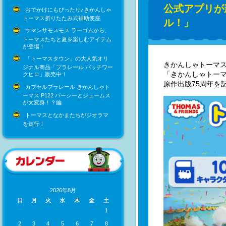
公式アプリが
おでかけにもぴったり♪きかんしゃ
トーマス折りたたみ式補助便座
ル！」
サマンサモスモス ラーゴムから、
トーマスたちと夏を楽しむアイテム
が登場！
「トーマスタウン」の大人気オリ
きかんしゃトーマ
ジナル商品「プラレール パッチワー
「きかんしゃトー
クヒロ」販売中！
原作出版75周年を
カプセルプラレール きかんしゃト
ーマス P122 パーシーとジェームス
が大変身！？編
トーマスとなかまたちがジオラマ
を走行！
2026年8月
日
月
火
水
木
金
土
1
2
3
4
5
6
7
8