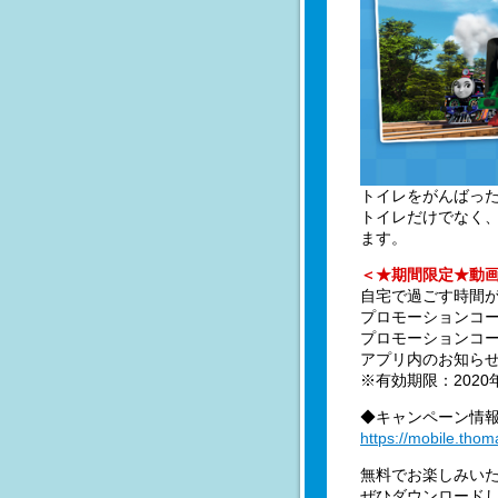
トイレをがんばっ
トイレだけでなく
ます。
＜★期間限定★動画
自宅で過ごす時間が
プロモーションコ
プロモーションコ
アプリ内のお知ら
※有効期限：2020
◆キャンペーン情
https://mobile.tho
無料でお楽しみい
ぜひダウンロード