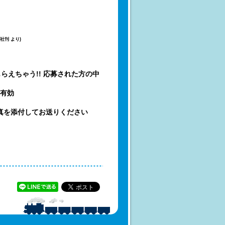
社刊 より)
えちゃう!! 応募された方の中
信有効
真を添付してお送りください