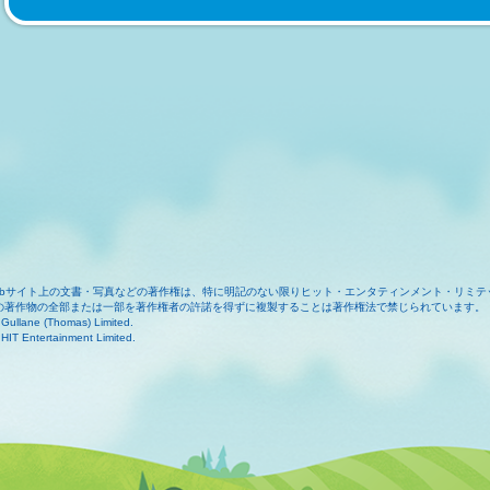
ebサイト上の文書・写真などの著作権は、特に明記のない限りヒット・エンタティンメント・リミテ
の著作物の全部または一部を著作権者の許諾を得ずに複製することは著作権法で禁じられています。
Gullane (Thomas) Limited.
HIT Entertainment Limited.