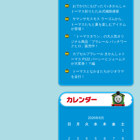
おでかけにもぴったり♪きかんしゃ
トーマス折りたたみ式補助便座
サマンサモスモス ラーゴムから、
トーマスたちと夏を楽しむアイテム
が登場！
「トーマスタウン」の大人気オリ
ジナル商品「プラレール パッチワー
クヒロ」販売中！
カプセルプラレール きかんしゃト
ーマス P122 パーシーとジェームス
が大変身！？編
トーマスとなかまたちがジオラマ
を走行！
2026年8月
日
月
火
水
木
金
土
1
2
3
4
5
6
7
8