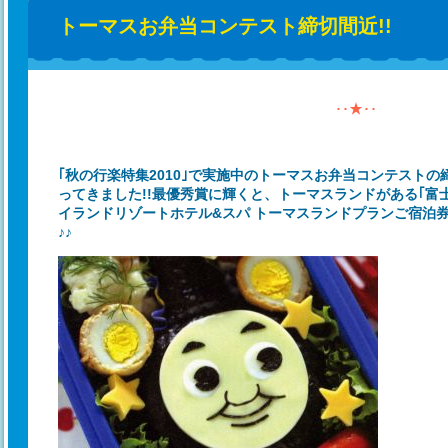
トーマスお弁当コンテスト締切間近!!
･･★･･
｢秋の行楽特集2010｣で実施中のトーマスお弁当コンテスト
ってきました!!最優秀賞に輝くと、トーマスランドがある｢富
イランドリゾートホテル&スパ トーマスランドプランご宿泊券｣
♪♪