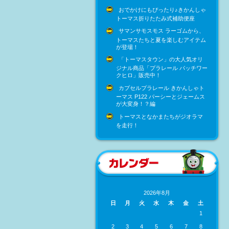
おでかけにもぴったり♪きかんしゃ
トーマス折りたたみ式補助便座
サマンサモスモス ラーゴムから、
トーマスたちと夏を楽しむアイテム
が登場！
「トーマスタウン」の大人気オリ
ジナル商品「プラレール パッチワー
クヒロ」販売中！
カプセルプラレール きかんしゃト
ーマス P122 パーシーとジェームス
が大変身！？編
トーマスとなかまたちがジオラマ
を走行！
2026年8月
日
月
火
水
木
金
土
1
2
3
4
5
6
7
8