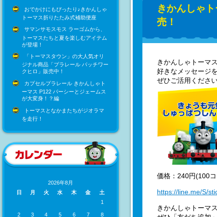
きかんしゃト
おでかけにもぴったり♪きかんしゃ
トーマス折りたたみ式補助便座
売！
サマンサモスモス ラーゴムから、
トーマスたちと夏を楽しむアイテム
が登場！
「トーマスタウン」の大人気オリ
きかんしゃトーマス
ジナル商品「プラレール パッチワー
好きなメッセージ
クヒロ」販売中！
ぜひご活用くださ
カプセルプラレール きかんしゃト
ーマス P122 パーシーとジェームス
が大変身！？編
トーマスとなかまたちがジオラマ
を走行！
価格：240円(100
2026年8月
https://line.me/S/st
日
月
火
水
木
金
土
1
きかんしゃトーマス
2
3
4
5
6
7
8