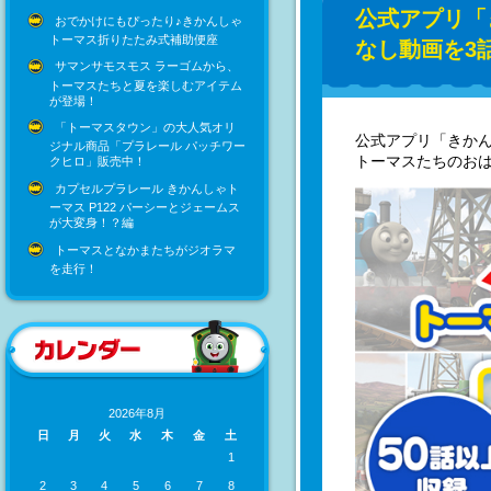
公式アプリ「
おでかけにもぴったり♪きかんしゃ
トーマス折りたたみ式補助便座
なし動画を3
サマンサモスモス ラーゴムから、
トーマスたちと夏を楽しむアイテム
が登場！
「トーマスタウン」の大人気オリ
公式アプリ「きか
ジナル商品「プラレール パッチワー
トーマスたちのおは
クヒロ」販売中！
カプセルプラレール きかんしゃト
ーマス P122 パーシーとジェームス
が大変身！？編
トーマスとなかまたちがジオラマ
を走行！
2026年8月
日
月
火
水
木
金
土
1
2
3
4
5
6
7
8