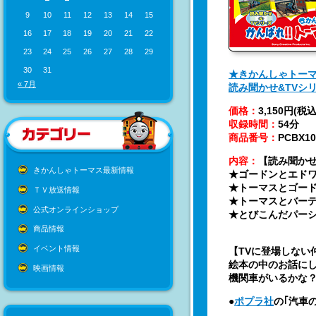
9
10
11
12
13
14
15
16
17
18
19
20
21
22
23
24
25
26
27
28
29
30
31
★きかんしゃトーマ
« 7月
読み聞かせ&TVシ
価格：
3,150円(税込
収録時間：
54分
商品番号：
PCBX10
内容
：
【
読み聞かせ
きかんしゃトーマス最新情報
★ゴードンとエドワ
★トーマスとゴード
ＴＶ放送情報
★トーマスとバーテ
公式オンラインショップ
★とびこんだパーシ
商品情報
イベント情報
【TVに登場しない
絵本の中のお話に
映画情報
機関車がいるかな
●
ポプラ社
の｢汽車