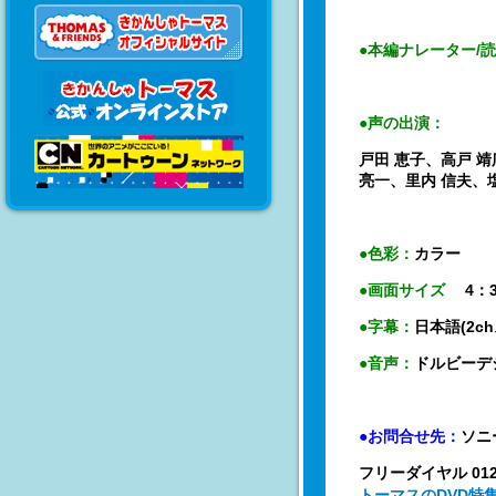
●本編ナレーター/
●声の出演：
戸田 恵子、高戸 靖
亮一、里内 信夫、塩
●色彩：
カラー
●画面サイズ
4：3
●字幕：
日本語(2c
●音声：
ドルビーデ
●お問合せ先：
ソニ
フリーダイヤル 0120-
トーマスのDVD特