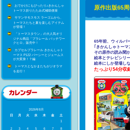
おでかけにもぴったり♪きかんしゃ
原作出版65周
トーマス折りたたみ式補助便座
サマンサモスモス ラーゴムから、
トーマスたちと夏を楽しむアイテム
が登場！
「トーマスタウン」の大人気オリ
ジナル商品「プラレール パッチワー
65年前、ウィルバ
クヒロ」販売中！
｢きかんしゃトーマ
カプセルプラレール きかんしゃト
その原作の読み聞か
ーマス P122 パーシーとジェームス
絵本とテレビシリー
が大変身！？編
絵本にしか登場しな
トーマスとなかまたちがジオラマ
たっぷり54分収
を走行！
2026年8月
日
月
火
水
木
金
土
1
2
3
4
5
6
7
8