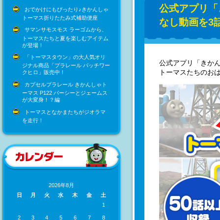
公式アプリ「
おでかけにもぴったり♪きかんしゃ
トーマス折りたたみ式補助便座
なし動画を3
サマンサモスモス ラーゴムから、
トーマスたちと夏を楽しむアイテム
が登場！
「トーマスタウン」の大人気オリ
公式アプリ「きか
ジナル商品「プラレール パッチワー
トーマスたちのおは
クヒロ」販売中！
カプセルプラレール きかんしゃト
ーマス P122 パーシーとジェームス
が大変身！？編
トーマスとなかまたちがジオラマ
を走行！
2026年8月
日
月
火
水
木
金
土
1
2
3
4
5
6
7
8