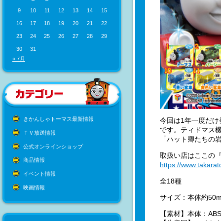
9
10
11
12
13
14
15
16
17
18
19
20
21
22
23
24
25
26
27
28
29
30
31
« 7月
きかんしゃトーマス最新情報
今回は1年一度だ
です。ティドマス
ＴＶ放送情報
「ハット卿たちの
公式オンラインショップ
取扱い店はここの
商品情報
https://www.takara
イベント情報
全18種
映画情報
サイズ：本体約50
【素材】本体：ABS