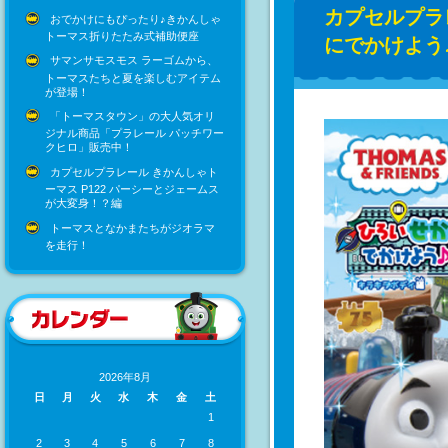
カプセルプラ
おでかけにもぴったり♪きかんしゃ
トーマス折りたたみ式補助便座
にでかけよう
サマンサモスモス ラーゴムから、
トーマスたちと夏を楽しむアイテム
が登場！
「トーマスタウン」の大人気オリ
ジナル商品「プラレール パッチワー
クヒロ」販売中！
カプセルプラレール きかんしゃト
ーマス P122 パーシーとジェームス
が大変身！？編
トーマスとなかまたちがジオラマ
を走行！
2026年8月
日
月
火
水
木
金
土
1
2
3
4
5
6
7
8