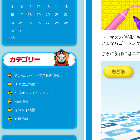
9
10
11
12
13
14
15
16
17
18
19
20
21
22
23
24
25
26
27
28
29
30
31
トーマスの仲間た
« 7月
いまならゴードンが
さらに新作にはニア
きかんしゃトーマス最新情報
ＴＶ放送情報
公式オンラインショップ
商品情報
イベント情報
映画情報