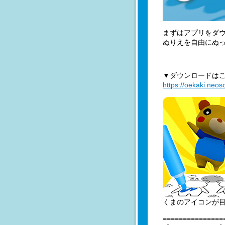
まずはアプリをダ
ぬりえを自由にぬ
▼ダウンロードは
https://oekaki.neos
くまのアイコンが目
===============