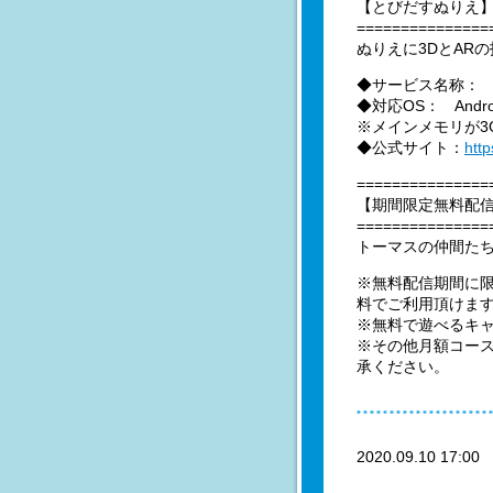
【とびだすぬりえ
===============
ぬりえに3DとAR
◆サービス名称：
◆対応OS： Androi
※メインメモリが3
◆公式サイト：
htt
===============
【期間限定無料配
===============
トーマスの仲間た
※無料配信期間に限
料でご利用頂けま
※無料で遊べるキ
※その他月額コー
承ください。
2020.09.10 17:0