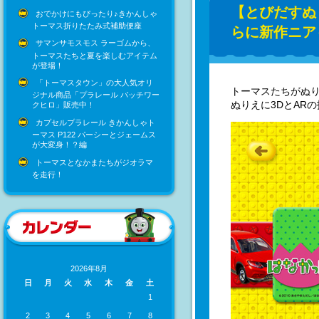
【とびだすぬ
おでかけにもぴったり♪きかんしゃ
トーマス折りたたみ式補助便座
らに新作ニア
サマンサモスモス ラーゴムから、
トーマスたちと夏を楽しむアイテム
が登場！
「トーマスタウン」の大人気オリ
トーマスたちがぬ
ジナル商品「プラレール パッチワー
ぬりえに3DとAR
クヒロ」販売中！
カプセルプラレール きかんしゃト
ーマス P122 パーシーとジェームス
が大変身！？編
トーマスとなかまたちがジオラマ
を走行！
2026年8月
日
月
火
水
木
金
土
1
2
3
4
5
6
7
8