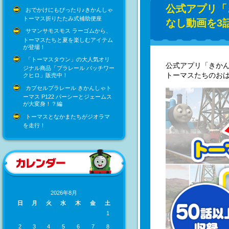
公式アプリ「
おでかけにもぴったり♪きかんしゃ
トーマス折りたたみ式補助便座
なし動画を3
サマンサモスモス ラーゴムから、
トーマスたちと夏を楽しむアイテム
が登場！
「トーマスタウン」の大人気オリ
公式アプリ「きか
ジナル商品「プラレール パッチワー
トーマスたちのおは
クヒロ」販売中！
カプセルプラレール きかんしゃト
ーマス P122 パーシーとジェームス
が大変身！？編
トーマスとなかまたちがジオラマ
を走行！
2026年8月
日
月
火
水
木
金
土
1
2
3
4
5
6
7
8