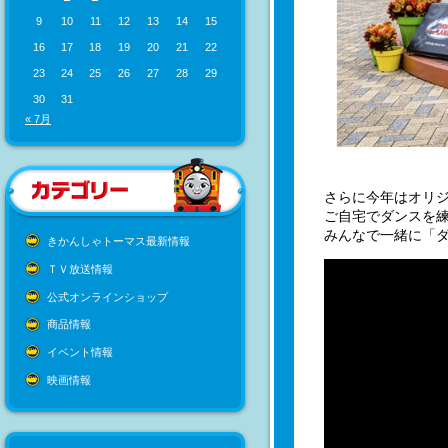
9
10
11
12
13
14
15
16
17
18
19
20
21
22
23
24
25
26
27
28
29
30
31
« 7月
さらに今年はオリ
ご自宅でダンスを
みんなで一緒に「
きかんしゃトーマス最新情報
ＴＶ放送情報
公式オンラインショップ
商品情報
イベント情報
映画情報