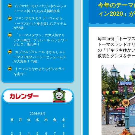
今年のテーマ
おでかけにもぴったり♪きかんしゃ
トーマス折りたたみ式補助便座
ィン2020」
サマンサモスモス ラーゴムから、
トーマスたちと夏を楽しむアイテム
が登場！
「トーマスタウン」の大人気オリ
毎年恒例「トーマ
ジナル商品「プラレール パッチワー
トーマスランドオ
クヒロ」販売中！
の「ドキドキゆか
カプセルプラレール きかんしゃト
仮装とダンスをテ
ーマス P122 パーシーとジェームス
が大変身！？編
トーマスとなかまたちがジオラマ
を走行！
2026年8月
日
月
火
水
木
金
土
1
2
3
4
5
6
7
8