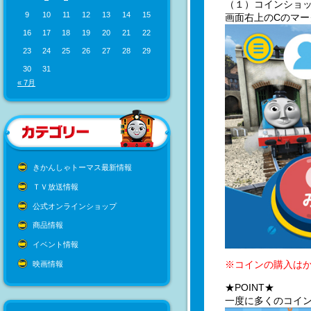
（１）コインショ
9
10
11
12
13
14
15
画面右上のCのマー
16
17
18
19
20
21
22
23
24
25
26
27
28
29
30
31
« 7月
きかんしゃトーマス最新情報
ＴＶ放送情報
公式オンラインショップ
商品情報
イベント情報
※コインの購入は
映画情報
★POINT★
一度に多くのコイ