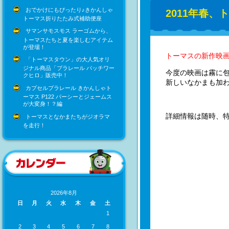
おでかけにもぴったり♪きかんしゃ
2011年春、
トーマス折りたたみ式補助便座
サマンサモスモス ラーゴムから、
トーマスたちと夏を楽しむアイテム
が登場！
トーマスの新作映
「トーマスタウン」の大人気オリ
ジナル商品「プラレール パッチワー
今度の映画は霧に
クヒロ」販売中！
新しいなかまも加わ
カプセルプラレール きかんしゃト
ーマス P122 パーシーとジェームス
が大変身！？編
詳細情報は随時、
トーマスとなかまたちがジオラマ
を走行！
2026年8月
日
月
火
水
木
金
土
1
2
3
4
5
6
7
8