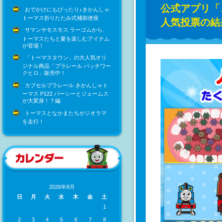
公式アプリ「
おでかけにもぴったり♪きかんしゃ
トーマス折りたたみ式補助便座
人気投票の結
サマンサモスモス ラーゴムから、
トーマスたちと夏を楽しむアイテム
が登場！
「トーマスタウン」の大人気オリ
ジナル商品「プラレール パッチワー
クヒロ」販売中！
カプセルプラレール きかんしゃト
ーマス P122 パーシーとジェームス
が大変身！？編
トーマスとなかまたちがジオラマ
を走行！
2026年8月
日
月
火
水
木
金
土
1
2
3
4
5
6
7
8