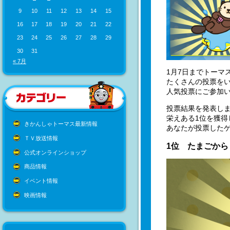
9
10
11
12
13
14
15
16
17
18
19
20
21
22
23
24
25
26
27
28
29
30
31
« 7月
1月7日までトーマ
たくさんの投票を
人気投票にご参加
投票結果を発表し
栄えある1位を獲得
きかんしゃトーマス最新情報
あなたが投票した
ＴＶ放送情報
1位 たまごから
公式オンラインショップ
商品情報
イベント情報
映画情報