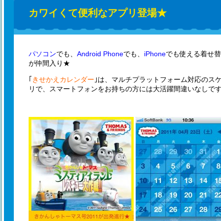
カワイくて便利なアプリ登場★
パソコン
でも、
Android Phone
でも、
iPhone
でも使える着せ替
が仲間入り★
｢
きせかえカレンダー
｣は、マルチプラットフォーム対応のス
リで、スマートフォンをお持ちの方には大活躍間違いなしで