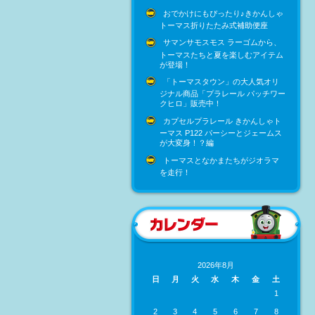
おでかけにもぴったり♪きかんしゃ
トーマス折りたたみ式補助便座
サマンサモスモス ラーゴムから、
トーマスたちと夏を楽しむアイテム
が登場！
「トーマスタウン」の大人気オリ
ジナル商品「プラレール パッチワー
クヒロ」販売中！
カプセルプラレール きかんしゃト
ーマス P122 パーシーとジェームス
が大変身！？編
トーマスとなかまたちがジオラマ
を走行！
2026年8月
日
月
火
水
木
金
土
1
2
3
4
5
6
7
8