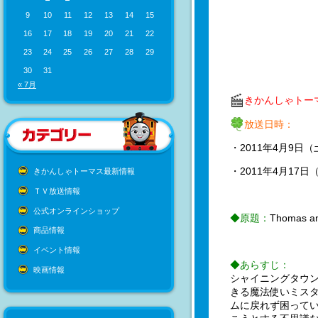
9
10
11
12
13
14
15
16
17
18
19
20
21
22
23
24
25
26
27
28
29
30
31
« 7月
きかんしゃトー
放送日時：
・2011年4月9日（
・2011年4月17日
きかんしゃトーマス最新情報
ＴＶ放送情報
公式オンラインショップ
◆原題：
Thomas an
商品情報
イベント情報
◆あらすじ：
映画情報
シャイニングタウ
きる魔法使いミス
ムに戻れず困ってい