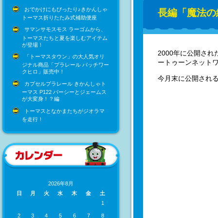
おでかけにもぴったり♪きかんしゃ
長編「魔法の
トーマス折りたたみ式補助便座
サマンサモスモス ラーゴムから、
トーマスたちと夏を楽しむアイテム
が登場！
2000年に公開さ
「トーマスタウン」の大人気オリ
ートゥーンネット
ジナル商品「プラレール パッチワー
クヒロ」販売中！
今月末に公開され
カプセルプラレール きかんしゃト
ーマス P122 パーシーとジェームス
が大変身！？編
トーマスとなかまたちがジオラマ
を走行！
2026年8月
日
月
火
水
木
金
土
1
2
3
4
5
6
7
8