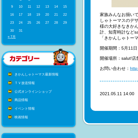
9
10
11
12
13
14
15
家族みんなお揃い
16
17
18
19
20
21
22
しゃトーマスのデザ
23
24
25
26
27
28
29
様の大好きなきか
30
31
計、知育時計などs
« 7月
「きかんしゃトー
開催期間：5月11
開催場所：salut
お問い合わせ：
http
きかんしゃトーマス最新情報
ＴＶ放送情報
公式オンラインショップ
2021.05.11 14:0
商品情報
イベント情報
映画情報