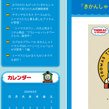
おでかけにもぴったり♪きかんしゃ
「きかんしゃト
トーマス折りたたみ式補助便座
サマンサモスモス ラーゴムから、
トーマスたちと夏を楽しむアイテム
が登場！
「トーマスタウン」の大人気オリ
ジナル商品「プラレール パッチワー
クヒロ」販売中！
カプセルプラレール きかんしゃト
ーマス P122 パーシーとジェームス
が大変身！？編
トーマスとなかまたちがジオラマ
を走行！
2026年8月
日
月
火
水
木
金
土
1
2
3
4
5
6
7
8