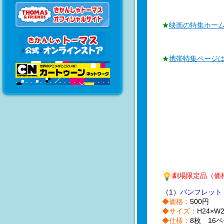
★
映画の特集ホー
★
携帯特集ページ
劇場限定品（価
（1）
パンフレット
◆価格：
500円
◆サイズ：
H24×W
◆仕様：
8枚 16