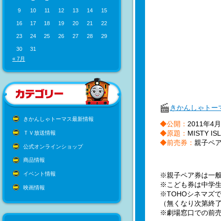
9
10
11
12
13
14
15
16
17
18
19
20
21
22
23
24
25
26
27
28
29
30
31
« 7月
きかんしゃトー
きかんしゃトーマス最新情報
◆公開：
2011年4
◆原題：
MISTY IS
ＴＶ放送情報
◆前売券：
親子ペア
公式オンラインショップ
商品情報
イベント情報
※親子ペア券は一般
※こども券は中学
映画情報
※TOHOシネマズ
（無くなり次第終
※劇場窓口での前