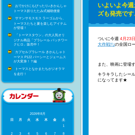
いよいよ今週
おでかけにもぴったり♪きかんしゃ
トーマス折りたたみ式補助便座
ズも発売です
サマンサモスモス ラーゴムから、
トーマスたちと夏を楽しむアイテム
が登場！
「トーマスタウン」の大人気オリ
ついに今週
4月23
ジナル商品「プラレール パッチワー
大作戦!!｣
の全国ロ
クヒロ」販売中！
カプセルプラレール きかんしゃト
ーマス P122 パーシーとジェームス
が大変身！？編
また、映画に登場
トーマスとなかまたちがジオラマ
キラキラしたシー
を走行！
になってます★
2026年8月
日
月
火
水
木
金
土
1
2
3
4
5
6
7
8