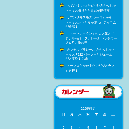
おでかけにもぴったり♪きかんしゃ
トーマス折りたたみ式補助便座
サマンサモスモス ラーゴムから、
トーマスたちと夏を楽しむアイテム
が登場！
「トーマスタウン」の大人気オリ
ジナル商品「プラレール パッチワー
クヒロ」販売中！
カプセルプラレール きかんしゃト
ーマス P122 パーシーとジェームス
が大変身！？編
トーマスとなかまたちがジオラマ
を走行！
2026年8月
日
月
火
水
木
金
土
1
2
3
4
5
6
7
8