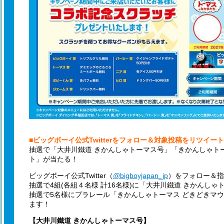
■ビッグボーイ公式Twitterをフォロー＆対象投稿をリツイー
抽選で「大井川鐵道 きかんしゃトーマス号」「きかんしゃト
ト」が当たる！
ビッグボーイ公式Twitter（
@bigboyjapan_jp
）をフォロー＆指
抽選で4組(各組４名様 計16名様)に「大井川鐵道 きかんし
抽選で5名様にプラレール「きかんしゃトーマス どきどきマ
ます！
【大井川鐵道 きかんしゃトーマス号】