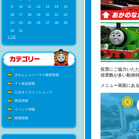
9
10
11
12
13
14
15
16
17
18
19
20
21
22
23
24
25
26
27
28
29
30
31
« 7月
投票にご協力いただ
得票数が多い動画
きかんしゃトーマス最新情報
ＴＶ放送情報
メニュー画面にあ
公式オンラインショップ
商品情報
イベント情報
映画情報