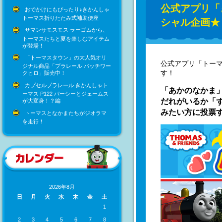
公式アプリ「
おでかけにもぴったり♪きかんしゃ
トーマス折りたたみ式補助便座
シャル企画★
サマンサモスモス ラーゴムから、
トーマスたちと夏を楽しむアイテム
が登場！
「トーマスタウン」の大人気オリ
公式アプリ「トーマ
ジナル商品「プラレール パッチワー
す！
クヒロ」販売中！
カプセルプラレール きかんしゃト
「あかのなかま
ーマス P122 パーシーとジェームス
だれがいるか「
が大変身！？編
みたい方に投票
トーマスとなかまたちがジオラマ
を走行！
2026年8月
日
月
火
水
木
金
土
1
2
3
4
5
6
7
8