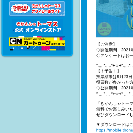
【ご注意】
◇開催期間：2021
◇アンケートはお一
*:;;;:*:;;;:*+☆+*:;;;:*
【！予告！】
投票結果は9月23
得票数が多かった
◇公開期間：2021
*:;;;:*:;;;:*+☆+*:;;;:*
「きかんしゃトー
無料でお楽しみい
ぜひダウンロード
▼ダウンロードは
https://mobile.tho