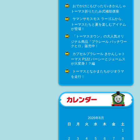
おでかけにもぴったり♪きかんしゃ
トーマス折りたたみ式補助便座
サマンサモスモス ラーゴムから、
トーマスたちと夏を楽しむアイテム
が登場！
「トーマスタウン」の大人気オリ
ジナル商品「プラレール パッチワー
クヒロ」販売中！
カプセルプラレール きかんしゃト
ーマス P122 パーシーとジェームス
が大変身！？編
トーマスとなかまたちがジオラマ
を走行！
2026年8月
日
月
火
水
木
金
土
1
2
3
4
5
6
7
8