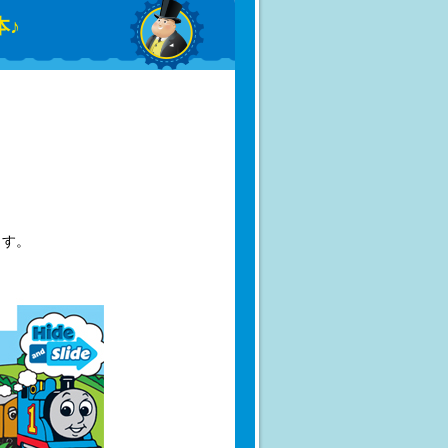
本♪
ます。