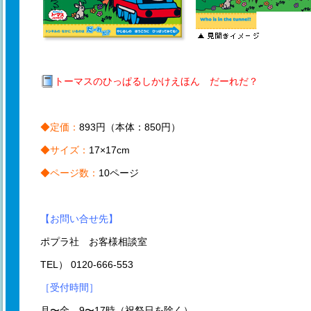
トーマスのひっぱるしかけえほん だーれだ？
◆定価：
893円（本体：850円）
◆サイズ：
17×17cm
◆ページ数：
10ページ
【お問い合せ先】
ポプラ社 お客様相談室
TEL） 0120-666-553
［受付時間］
月〜金 9〜17時（祝祭日を除く）