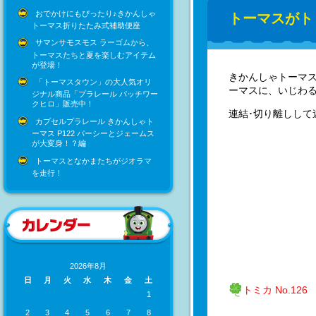
おでかけにもぴったり♪きかんしゃ
トーマスがト
トーマス折りたたみ式補助便座
サマンサモスモス ラーゴムから、
トーマスたちと夏を楽しむアイテム
が登場！
きかんしゃトーマ
「トーマスタウン」の大人気オリ
ーマスに、いじわる
ジナル商品「プラレール パッチワー
クヒロ」販売中！
連結･切り離しして遊
カプセルプラレール きかんしゃト
ーマス P122 パーシーとジェームス
が大変身！？編
トーマスとなかまたちがジオラマ
を走行！
2026年8月
日
月
火
水
木
金
土
トミカ No.1
1
2
3
4
5
6
7
8