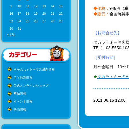
9
10
11
12
13
14
15
◆価格：
945円（
◆販売：
全国玩具
16
17
18
19
20
21
22
23
24
25
26
27
28
29
30
31
【お問合せ先】
« 7月
タカラトミーお客
TEL） 03-5650-
［受付時間］
月〜金曜日 10〜
きかんしゃトーマス最新情報
★
タカラトミーのH
ＴＶ放送情報
公式オンラインショップ
商品情報
2011.06.15 12:0
イベント情報
映画情報