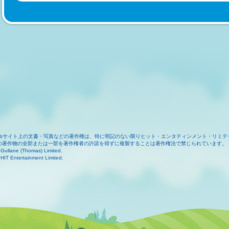
ebサイト上の文書・写真などの著作権は、特に明記のない限りヒット・エンタティンメント・リミテ
の著作物の全部または一部を著作権者の許諾を得ずに複製することは著作権法で禁じられています。
Gullane (Thomas) Limited.
HIT Entertainment Limited.