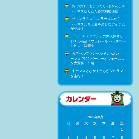
おでかけにもぴったり♪きかんしゃ
トーマス折りたたみ式補助便座
サマンサモスモス ラーゴムから、
トーマスたちと夏を楽しむアイテム
が登場！
「トーマスタウン」の大人気オリ
ジナル商品「プラレール パッチワー
クヒロ」販売中！
カプセルプラレール きかんしゃト
ーマス P122 パーシーとジェームス
が大変身！？編
トーマスとなかまたちがジオラマ
を走行！
2026年8月
日
月
火
水
木
金
土
1
2
3
4
5
6
7
8