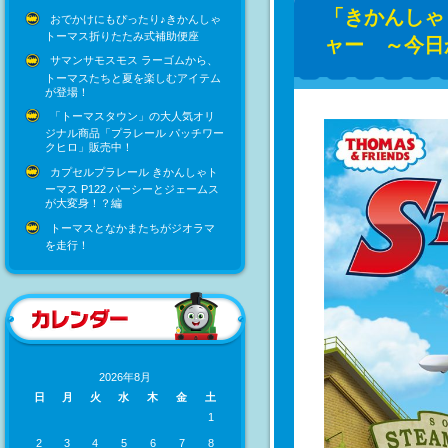
「きかんしゃ
おでかけにもぴったり♪きかんしゃ
トーマス折りたたみ式補助便座
ャー ～今日
サマンサモスモス ラーゴムから、
トーマスたちと夏を楽しむアイテム
が登場！
「トーマスタウン」の大人気オリ
ジナル商品「プラレール パッチワー
クヒロ」販売中！
カプセルプラレール きかんしゃト
ーマス P122 パーシーとジェームス
が大変身！？編
トーマスとなかまたちがジオラマ
を走行！
2026年8月
日
月
火
水
木
金
土
1
2
3
4
5
6
7
8