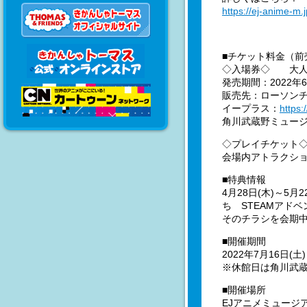
https://ej-anime-m.
■チケット料金（前
◇入場券◇ 大人1,
発売期間：2022年6月
販売先：ローソン
イープラス：
https:
角川武蔵野ミュージ
◇プレイチケット◇
会場内アトラクシ
■特典情報
4月28日(木)～5
ち STEAMアド
そのチラシを会期
■開催期間
2022年7月16日(土
※休館日は角川武
■開催場所
EJアニメミュージ