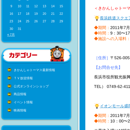
9
10
11
12
13
14
15
＜きかんしゃトー
16
17
18
19
20
21
22
長浜鉄道スクエ
23
24
25
26
27
28
29
◆期間：
2011年7
30
31
◆時間：
9：30〜1
« 7月
◆施設への入場料
［住所］
〒526-0
【お問合せ先】
きかんしゃトーマス最新情報
長浜市役所観光振
ＴＶ放送情報
TEL） 0749-62-41
公式オンラインショップ
商品情報
イベント情報
イオンモール盛
映画情報
◆期間：
2011年7
◆時間：
10：00〜2