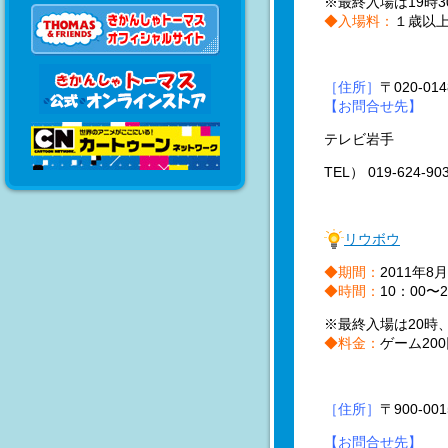
※最終入場は19時3
◆入場料：
１歳以上
［住所］
〒020-0
【お問合せ先】
テレビ岩手
TEL） 019-624-90
リウボウ
◆期間：
2011年8
◆時間：
10：00〜2
※最終入場は20時
◆料金：
ゲーム20
［住所］
〒900-
【お問合せ先】