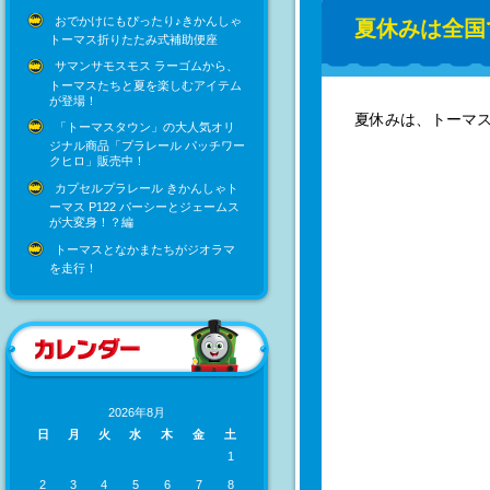
おでかけにもぴったり♪きかんしゃ
夏休みは全国
トーマス折りたたみ式補助便座
サマンサモスモス ラーゴムから、
トーマスたちと夏を楽しむアイテム
が登場！
夏休みは、トーマ
「トーマスタウン」の大人気オリ
ジナル商品「プラレール パッチワー
クヒロ」販売中！
カプセルプラレール きかんしゃト
ーマス P122 パーシーとジェームス
が大変身！？編
トーマスとなかまたちがジオラマ
を走行！
2026年8月
日
月
火
水
木
金
土
1
2
3
4
5
6
7
8