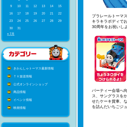
9
10
11
12
13
14
15
16
17
18
19
20
21
22
プラレールトーマス
キラキラボディで
23
24
25
26
27
28
29
30周年をお祝いし
30
31
« 7月
きかんしゃトーマス最新情報
ＴＶ放送情報
公式オンラインショップ
パーティー会場へ
商品情報
ス、サングラスを
イベント情報
せたケーキ貨車、
を詰んだいちごジ
映画情報