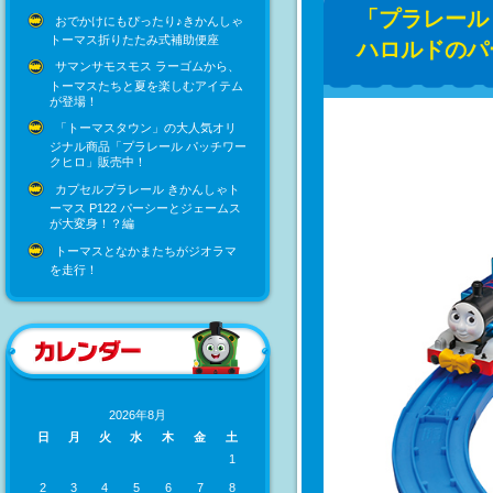
「プラレール
おでかけにもぴったり♪きかんしゃ
トーマス折りたたみ式補助便座
ハロルドのパ
サマンサモスモス ラーゴムから、
トーマスたちと夏を楽しむアイテム
が登場！
「トーマスタウン」の大人気オリ
ジナル商品「プラレール パッチワー
クヒロ」販売中！
カプセルプラレール きかんしゃト
ーマス P122 パーシーとジェームス
が大変身！？編
トーマスとなかまたちがジオラマ
を走行！
2026年8月
日
月
火
水
木
金
土
1
2
3
4
5
6
7
8