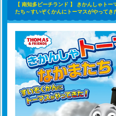
【 南知多ビーチランド 】 きかんしゃトー
たち～すいぞくかんにトーマスがやってき