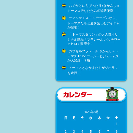
おでかけにもぴったり♪きかんしゃ
トーマス折りたたみ式補助便座
サマンサモスモス ラーゴムから、
トーマスたちと夏を楽しむアイテム
が登場！
「トーマスタウン」の大人気オリ
ジナル商品「プラレール パッチワー
クヒロ」販売中！
カプセルプラレール きかんしゃト
ーマス P122 パーシーとジェームス
が大変身！？編
トーマスとなかまたちがジオラマ
を走行！
2026年8月
日
月
火
水
木
金
土
1
2
3
4
5
6
7
8