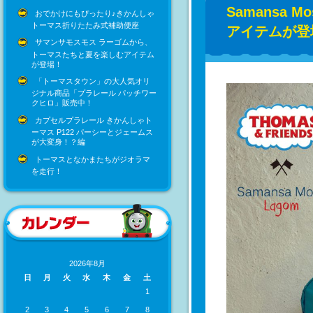
Samansa 
おでかけにもぴったり♪きかんしゃ
トーマス折りたたみ式補助便座
アイテムが登
サマンサモスモス ラーゴムから、
トーマスたちと夏を楽しむアイテム
が登場！
「トーマスタウン」の大人気オリ
ジナル商品「プラレール パッチワー
クヒロ」販売中！
カプセルプラレール きかんしゃト
ーマス P122 パーシーとジェームス
が大変身！？編
トーマスとなかまたちがジオラマ
を走行！
2026年8月
日
月
火
水
木
金
土
1
2
3
4
5
6
7
8