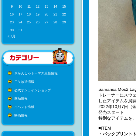
9
10
11
12
13
14
15
16
17
18
19
20
21
22
23
24
25
26
27
28
29
30
31
« 7月
きかんしゃトーマス最新情報
ＴＶ放送情報
Samansa Mo
公式オンラインショップ
トレーナーにスウ
商品情報
したアイテムを展
2022年10月7日（
イベント情報
発売スタート！
映画情報
特別なアイテムを
■ITEM
・バックプリント