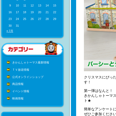
9
10
11
12
13
14
15
16
17
18
19
20
21
22
23
24
25
26
27
28
29
30
31
« 7月
きかんしゃトーマス最新情報
ＴＶ放送情報
クリスマスにぴっ
公式オンラインショップ
す！
商品情報
第一弾はなんと！
イベント情報
きかんしゃトーマ
映画情報
ト★
簡単なアンケート
ぜひご参加くださ