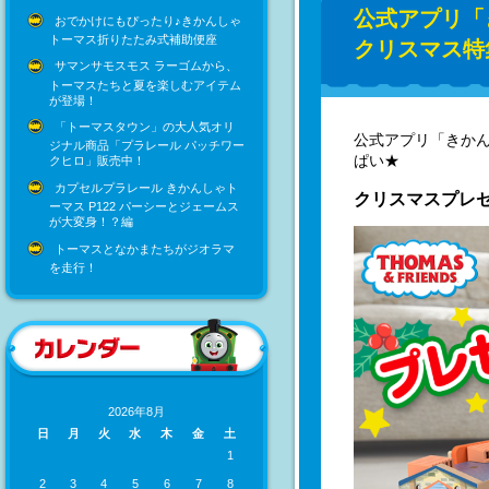
公式アプリ「
おでかけにもぴったり♪きかんしゃ
トーマス折りたたみ式補助便座
クリスマス特
サマンサモスモス ラーゴムから、
トーマスたちと夏を楽しむアイテム
が登場！
「トーマスタウン」の大人気オリ
公式アプリ「きか
ジナル商品「プラレール パッチワー
ぱい★
クヒロ」販売中！
カプセルプラレール きかんしゃト
クリスマスプレ
ーマス P122 パーシーとジェームス
が大変身！？編
トーマスとなかまたちがジオラマ
を走行！
2026年8月
日
月
火
水
木
金
土
1
2
3
4
5
6
7
8