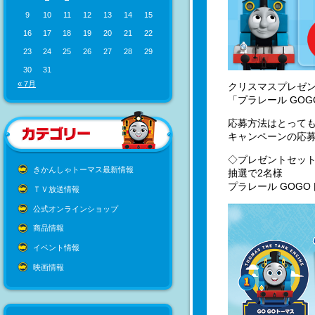
9
10
11
12
13
14
15
16
17
18
19
20
21
22
23
24
25
26
27
28
29
30
31
« 7月
クリスマスプレゼ
「プラレール GO
応募方法はとって
キャンペーンの応
◇プレゼントセッ
きかんしゃトーマス最新情報
抽選で2名様
プラレール GOG
ＴＶ放送情報
公式オンラインショップ
商品情報
イベント情報
映画情報