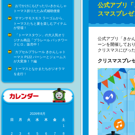
公式アプリ「
おでかけにもぴったり♪きかんしゃ
トーマス折りたたみ式補助便座
スマスプレゼ
サマンサモスモス ラーゴムから、
トーマスたちと夏を楽しむアイテム
が登場！
「トーマスタウン」の大人気オリ
公式アプリ「きかん
ジナル商品「プラレール パッチワー
ーンを開催してお
クヒロ」販売中！
クリスマスにぴっ
カプセルプラレール きかんしゃト
ーマス P122 パーシーとジェームス
クリスマスプレ
が大変身！？編
トーマスとなかまたちがジオラマ
を走行！
2026年8月
日
月
火
水
木
金
土
1
2
3
4
5
6
7
8